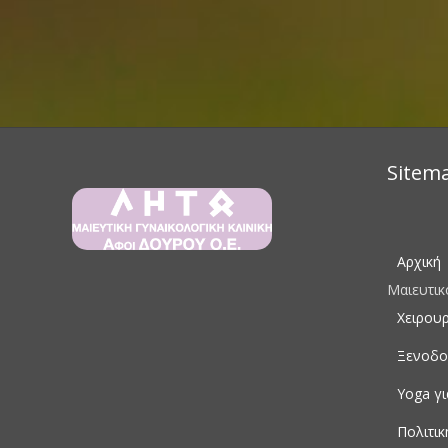
Sitem
Αρχική
Μαιευτικ
Χειρου
Ξενοδο
Yoga γ
Πολιτι