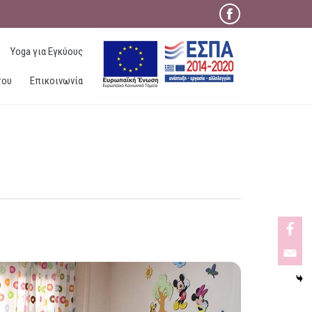

Skip
Yoga για Εγκύους
to
content
του
Επικοινωνία