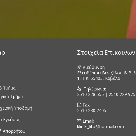
ap
Στοιχεία Επικοινων
Διεύθυνση:

Ελευθέριου Βενιζέλου & Βε
1, Τ.Κ. 65403, Καβάλα
ό Τμήμα
Τηλέφωνα:

2510 228 555
|
2510 229 975
ργικό Τμήμα
Fax:

χειακή Υποδομή
2510 230 2405
ια Εγκύους
Email:

kliniki_lito@hotmail.com
κή Απορρήτου