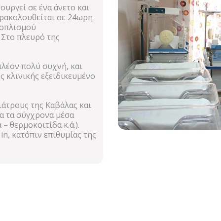
ουργεί σε ένα άνετο και
αρακολουθείται σε 24ωρη
ξοπλισμού
 Στο πλευρό της
πλέον πολύ συχνή, και
ης κλινικής εξειδικευμένο
ιάτρους της Καβάλας και
α τα σύγχρονα μέσα
– θερμοκοιτίδα κ.ά.).
in, κατόπιν επιθυμίας της