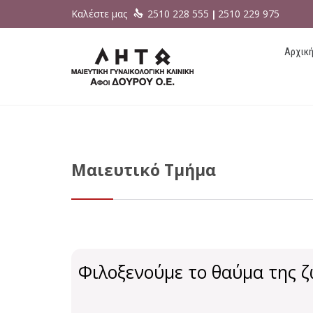
Καλέστε μας
2510 228 555
2510 229 975

|
Αρχικ
Μαιευτικό Τμήμα
Φιλοξενούμε το θαύμα της 